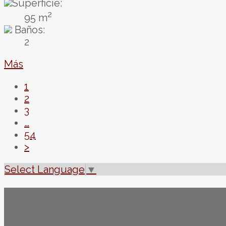
Superficie:
2
95 m
Baños:
2
Más
1
2
3
…
54
>
Select Language
▼