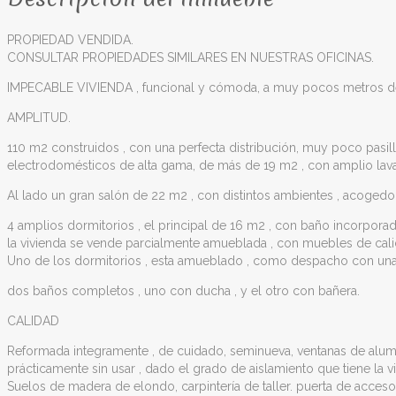
PROPIEDAD VENDIDA.
CONSULTAR PROPIEDADES SIMILARES EN NUESTRAS OFICINAS.
IMPECABLE VIVIENDA , funcional y cómoda, a muy pocos metros de pl
AMPLITUD.
110 m2 construidos , con una perfecta distribución, muy poco pas
electrodomésticos de alta gama, de más de 19 m2 , con amplio lavader
Al lado un gran salón de 22 m2 , con distintos ambientes , acogedo
4 amplios dormitorios , el principal de 16 m2 , con baño incorporad
la vivienda se vende parcialmente amueblada , con muebles de cali
Uno de los dormitorios , esta amueblado , como despacho con una g
dos baños completos , uno con ducha , y el otro con bañera.
CALIDAD
Reformada integramente , de cuidado, seminueva, ventanas de alumini
prácticamente sin usar , dado el grado de aislamiento que tiene la v
Suelos de madera de elondo, carpintería de taller. puerta de acces