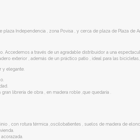
aza Independencia , zona Povisa , y cerca de plaza de Plaza de Amér
illo. Accedemos a través de un agradable distribuidor a una espect
o exterior , además de un práctico patio , ideal para las bicicletas,
r y elegante.
o.
dad.
ran librería de obra , en madera roble ,que quedaría .
o , con rotura térmica ,oscilobatientes , suelos de madera de elondo
ivienda.
o acorazada.