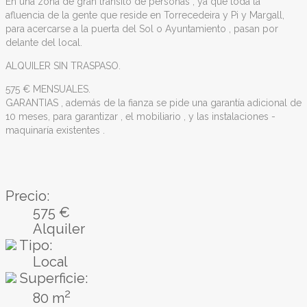
En una zona de gran tránsito de personas , ya que toda la
afluencia de la gente que reside en Torrecedeira y Pi y Margall,
para acercarse a la puerta del Sol o Ayuntamiento , pasan por
delante del local.
ALQUILER SIN TRASPASO.
575 € MENSUALES.
GARANTIAS , además de la fianza se pide una garantía adicional de
10 meses, para garantizar , el mobiliario , y las instalaciones -
maquinaría existentes .
Precio:
575 €
Alquiler
Tipo:
Local
Superficie:
2
80 m