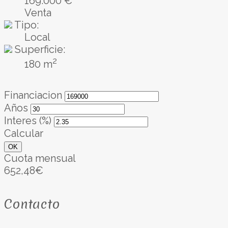
169.000 €
Venta
Tipo:
Local
Superficie:
2
180 m
Financiacion
Años
Interes (%)
Calcular
OK
Cuota mensual
652,48€
Contacto