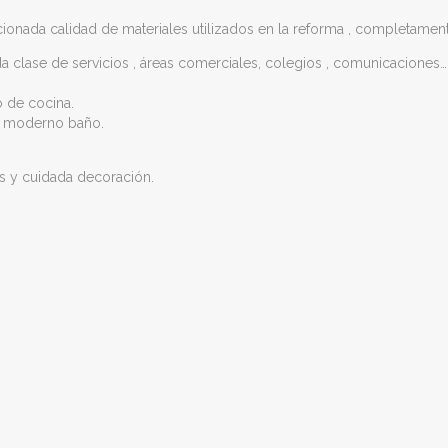
onada calidad de materiales utilizados en la reforma , completamente 
oda clase de servicios , áreas comerciales, colegios , comunicaciones
o de cocina.
n moderno baño.
os y cuidada decoración.