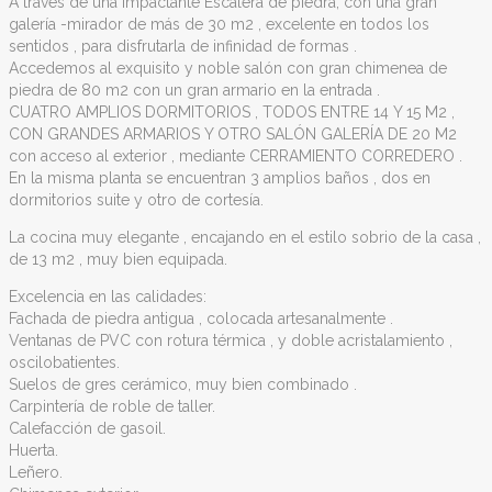
A través de una impactante Escalera de piedra, con una gran
galería -mirador de más de 30 m2 , excelente en todos los
sentidos , para disfrutarla de infinidad de formas .
Accedemos al exquisito y noble salón con gran chimenea de
piedra de 80 m2 con un gran armario en la entrada .
CUATRO AMPLIOS DORMITORIOS , TODOS ENTRE 14 Y 15 M2 ,
CON GRANDES ARMARIOS Y OTRO SALÓN GALERÍA DE 20 M2
con acceso al exterior , mediante CERRAMIENTO CORREDERO .
En la misma planta se encuentran 3 amplios baños , dos en
dormitorios suite y otro de cortesía.
La cocina muy elegante , encajando en el estilo sobrio de la casa ,
de 13 m2 , muy bien equipada.
Excelencia en las calidades:
Fachada de piedra antigua , colocada artesanalmente .
Ventanas de PVC con rotura térmica , y doble acristalamiento ,
oscilobatientes.
Suelos de gres cerámico, muy bien combinado .
Carpintería de roble de taller.
Calefacción de gasoil.
Huerta.
Leñero.