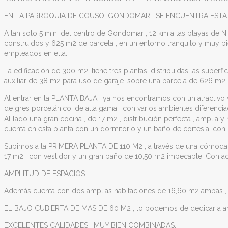
EN LA PARROQUIA DE COUSO, GONDOMAR , SE ENCUENTRA ESTA E
A tan solo 5 min. del centro de Gondomar , 12 km a las playas de N
construidos y 625 m2 de parcela , en un entorno tranquilo y muy bien
empleados en ella.
La edificación de 300 m2, tiene tres plantas, distribuidas las s
auxiliar de 38 m2 para uso de garaje. sobre una parcela de 626 m2 ,
Al entrar en la PLANTA BAJA , ya nos encontramos con un atractivo 
de gres porcelánico, de alta gama , con varios ambientes diferencia
Al lado una gran cocina , de 17 m2 , distribución perfecta , amplia y
cuenta en esta planta con un dormitorio y un baño de cortesía, con
Subimos a la PRIMERA PLANTA DE 110 M2 , a través de una cómoda y a
17 m2 , con vestidor y un gran baño de 10,50 m2 impecable. Con ac
AMPLITUD DE ESPACIOS.
Además cuenta con dos amplias habitaciones de 16,60 m2 ambas , 
EL BAJO CUBIERTA DE MAS DE 60 M2 , lo podemos de dedicar a amp
EXCELENTES CALIDADES . MUY BIEN COMBINADAS.