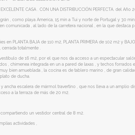
XCELENTE CASA . CON UNA DISTRIBUCCIÓN PERFECTA. del Año 2
igrán , como playa America, 15 min a Tui y norte de Portugal y 30 mi
 comunicada , al lado de la carretera nacional , en la que destaca por
uperficies en PLANTA BAJA de 110 m2, PLANTA PRIMERA de 102 m2 y B
 cerrada totalmente .
vestíbulo de 16 m2, por el que nos da acceso a un espectacular saló
dos , chimenea integrada en un a pared de laxas , y techos forrados 
 muy bien amueblada , la cocina es de tablero marino , de gran calidad
 plato de ducha.
ncha escalera de mármol travertino , que nos lleva a un amplio dist
ceso a la terraza de más de 20 m2.
compartiendo un vestidor central de 8 m2.
lias actividades ,