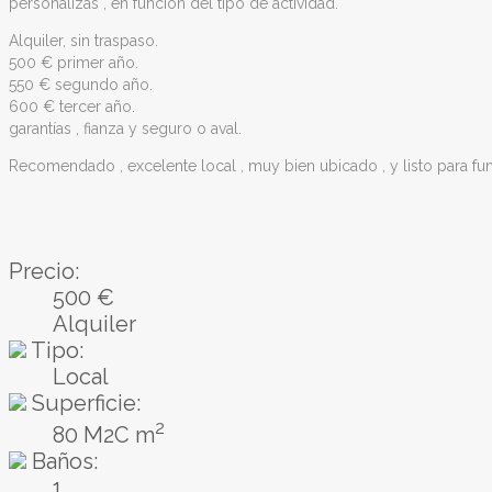
personalizas , en función del tipo de actividad.
Alquiler, sin traspaso.
500 € primer año.
550 € segundo año.
600 € tercer año.
garantías , fianza y seguro o aval.
Recomendado , excelente local , muy bien ubicado , y listo para fun
Precio:
500 €
Alquiler
Tipo:
Local
Superficie:
2
80 M2C m
Baños:
1