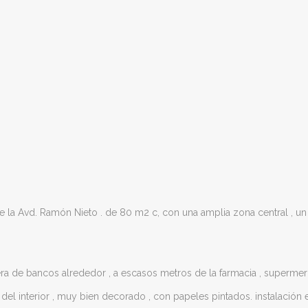
e la Avd. Ramón Nieto . de 80 m2 c, con una amplia zona central ,
era de bancos alrededor , a escasos metros de la farmacia , supermerc
l interior , muy bien decorado , con papeles pintados. instalación el