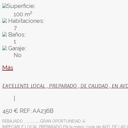
Superficie:
2
100 m
Habitaciones:
7
Baños:
1
Garaje:
No
Más
EXCELENTE LOCAL , PREPARADO , DE CALIDAD , EN AV
|
450 €
REF: AA236B
REBAJADO , …………………GRAN OPORTUNIDAD..¡¡¡
IMPECABLE LOCAL PREPARADO EN la mejor zona de AVD. DE LAS CA